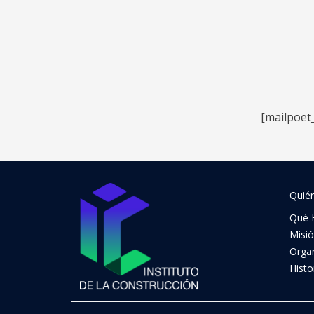
[mailpoet
Quié
Qué 
Misi
Orga
Histo