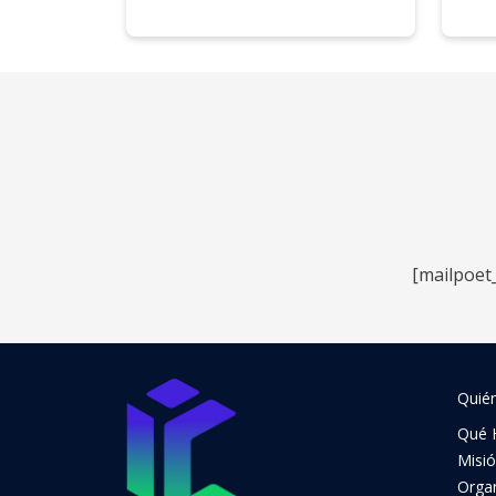
[mailpoet
Quié
Qué 
Misi
Orga