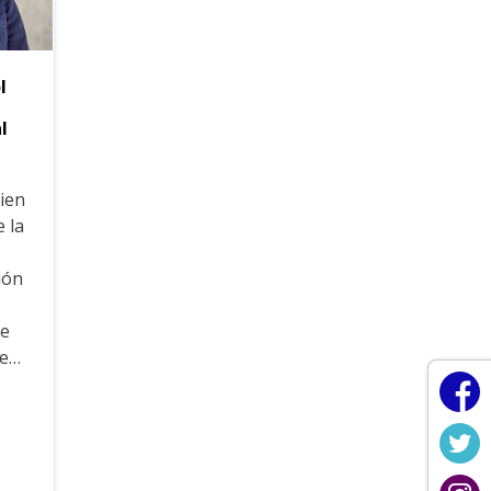
l
l
uien
e la
ción
de
de…