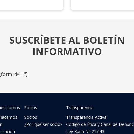
SUSCRÍBETE AL BOLETÍN
INFORMATIVO
_form id="1"]
nes somos
Socios
Transparencia
Hacemos
Socios
Transparencia Activa
ón
¿Por qué ser socio?
Código de Ética y Canal de Denunc
nización
Ley Karin N° 21.643