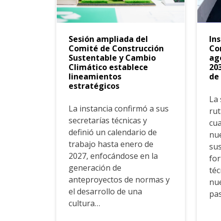
Sesión ampliada del
Ins
Comité de Construcción
Co
Sustentable y Cambio
ag
Climático establece
20
lineamientos
de
estratégicos
La 
La instancia confirmó a sus
rut
secretarías técnicas y
cua
definió un calendario de
nue
trabajo hasta enero de
sus
2027, enfocándose en la
for
generación de
téc
anteproyectos de normas y
nue
el desarrollo de una
pa
cultura…