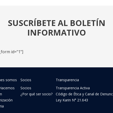
SUSCRÍBETE AL BOLETÍN
INFORMATIVO
_form id="1"]
nes somos
Socios
Transparencia
Hacemos
Socios
Transparencia Activa
ón
¿Por qué ser socio?
Código de Ética y Canal de Denunc
nización
Ley Karin N° 21.643
ria