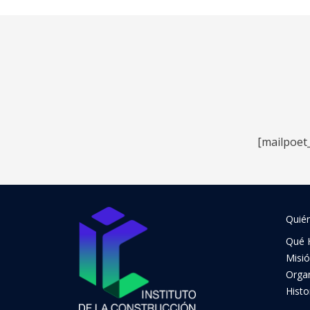
[mailpoet
Quié
Qué 
Misi
Orga
Histo