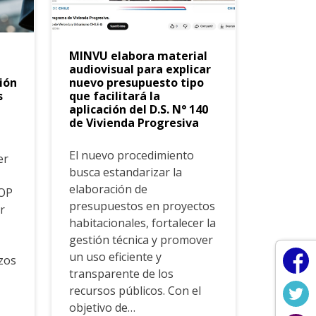
MINVU elabora material
audiovisual para explicar
ión
nuevo presupuesto tipo
s
que facilitará la
aplicación del D.S. N° 140
de Vivienda Progresiva
El nuevo procedimiento
er
busca estandarizar la
elaboración de
GOP
presupuestos en proyectos
r
habitacionales, fortalecer la
gestión técnica y promover
un uso eficiente y
azos
transparente de los
recursos públicos. Con el
objetivo de…