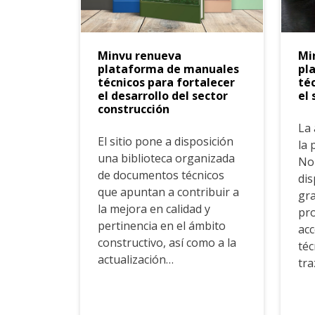
Minvu renueva
Mi
plataforma de manuales
pl
técnicos para fortalecer
té
el desarrollo del sector
el 
construcción
La 
El sitio pone a disposición
la 
una biblioteca organizada
No
de documentos técnicos
dis
que apuntan a contribuir a
gra
la mejora en calidad y
pro
pertinencia en el ámbito
acc
constructivo, así como a la
téc
actualización…
tra