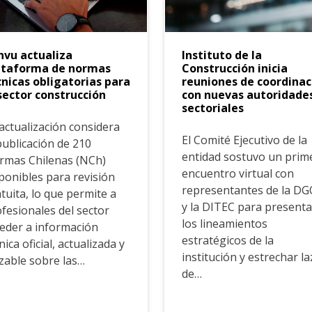
nvu actualiza
Instituto de la
ataforma de normas
Construcción inicia
cnicas obligatorias para
reuniones de coordinac
sector construcción
con nuevas autoridade
sectoriales
actualización considera
El Comité Ejecutivo de la
publicación de 210
entidad sostuvo un prim
rmas Chilenas (NCh)
encuentro virtual con
ponibles para revisión
representantes de la D
tuita, lo que permite a
y la DITEC para presenta
fesionales del sector
los lineamientos
eder a información
estratégicos de la
nica oficial, actualizada y
institución y estrechar l
zable sobre las…
de…