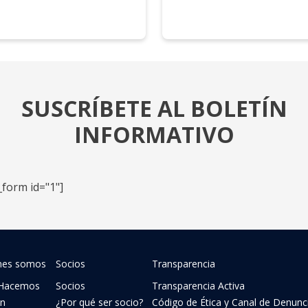
SUSCRÍBETE AL BOLETÍN
INFORMATIVO
_form id="1"]
nes somos
Socios
Transparencia
Hacemos
Socios
Transparencia Activa
ón
¿Por qué ser socio?
Código de Ética y Canal de Denunc