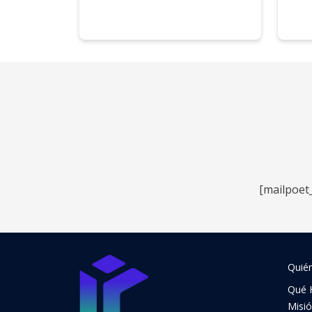
[mailpoet
Quié
Qué 
Misi