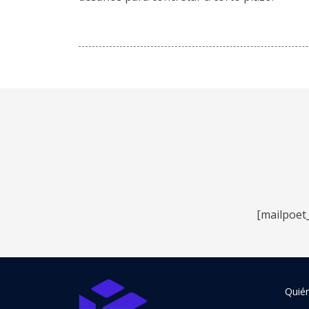
[mailpoet
Quié