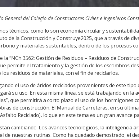
io General del Colegio de Constructores Civiles e Ingenieros Const
nos técnicos, como lo son economía circular y sustentabilid
tuto de la Construcción y Construye2025, que a través de div
arbono y materiales sustentables, dentro de los procesos co
te la “NCh 3562: Gestión de Residuos – Residuos de Construcc
ue permite el tratamiento y la gestión de los escombros desd
los residuos de materiales, con el fin de reciclarlos.
gando el uso de áridos reciclados provenientes de este tipo d
igará su uso. En esta misma línea, se está trabajando en la a
s”, que permitirá a corto plazo el uso de los hormigones co
ras de construcción. El Manual de Carreteras, en su última 
sfalto Reciclado), lo que en este tema es un gran avance pa
n cambiando. Los avances tecnológicos, la inteligencia artifi
al de nuestras rutinas. Como ha quedado demostrado, el de