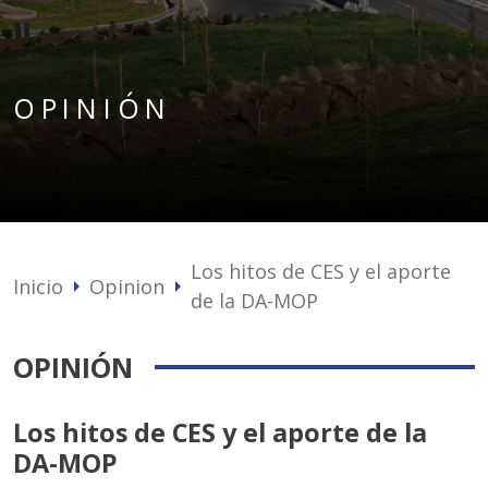
OPINIÓN
Los hitos de CES y el aporte
Inicio
Opinion
arrow_right
arrow_right
de la DA-MOP
OPINIÓN
Los hitos de CES y el aporte de la
DA-MOP