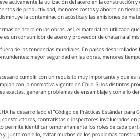
e activamente la utilización del acero en la construcción y
mentos de productividad, menores costos y ahorro en tiempo
sminuye la contaminación acústica y las emisiones de materi
rmas de acero en las obras, así, el material no utilizado que
que es un consumidor de acero y proveedor de chatarra al mi
uera de las tendencias mundiales. En países desarrollados l
contundentes: mayor seguridad en las obras, menores tiempo
cesario cumplir con un requisito muy importante y que es la
mplan con la normativa vigente en Chile. Si los distintos pr
iones exactas, generan problemas de ensamblaje y con ello d
l ICHA ha desarrollado el “Código de Prácticas Estándar para
constructores, contratistas e inspectores involucrados en p
o permite identificar tempranamente los roles de cada parti
o y, junto con ello, evitar muchos de los problemas construc