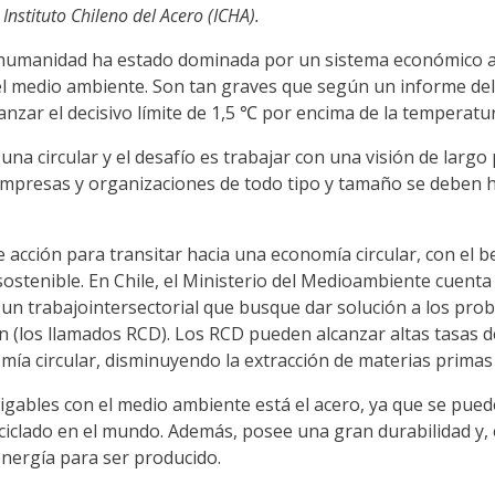
 Instituto Chileno del Acero (ICHA).
 la humanidad ha estado dominada por un sistema económico a
el medio ambiente. Son tan graves que según un informe de
anzar el decisivo límite de 1,5 ℃ por encima de la temperatur
una circular y el desafío es trabajar con una visión de lar
as empresas y organizaciones de todo tipo y tamaño se deben h
acción para transitar hacia una economía circular, con el b
ostenible. En Chile, el Ministerio del Medioambiente cuenta 
ar un trabajointersectorial que busque dar solución a los pro
ón (los llamados RCD). Los RCD pueden alcanzar altas tasas 
omía circular, disminuyendo la extracción de materias prima
gables con el medio ambiente está el acero, ya que se puede 
reciclado en el mundo. Además, posee una gran durabilidad y
energía para ser producido.