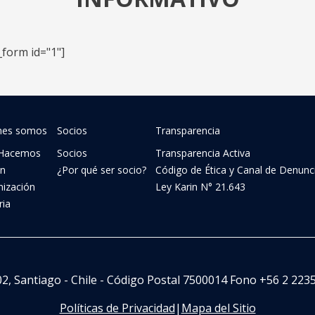
_form id="1"]
nes somos
Socios
Transparencia
Hacemos
Socios
Transparencia Activa
ón
¿Por qué ser socio?
Código de Ética y Canal de Denunc
nización
Ley Karin N° 21.643
ria
02, Santiago - Chile - Código Postal 7500014 Fono +56 2 2235 
Políticas de Privacidad
|
Mapa del Sitio