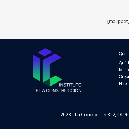
[mailpoet
Quié
Qué 
Misi
Orga
Histo
2023 - La Concepción 322, Of. 9