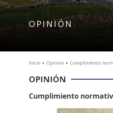
OPINIÓN
Inicio
Opinion
Cumplimiento norm
arrow_right
arrow_right
OPINIÓN
Cumplimiento normati