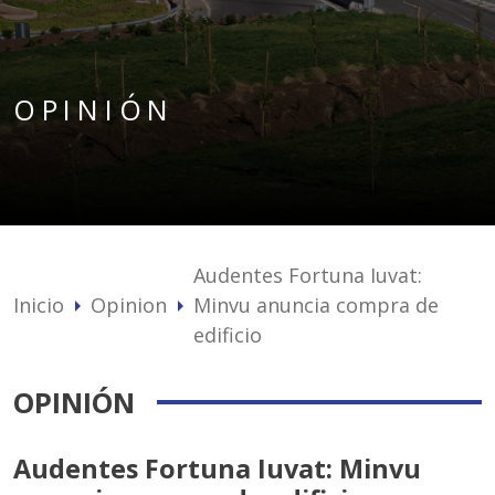
OPINIÓN
Audentes Fortuna Iuvat:
Inicio
Opinion
Minvu anuncia compra de
arrow_right
arrow_right
edificio
OPINIÓN
Audentes Fortuna Iuvat: Minvu