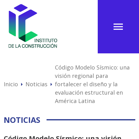
menu
Código Modelo Sísmico: una
visión regional para
Inicio
Noticias
fortalecer el diseño y la
arrow_right
arrow_right
evaluación estructural en
América Latina
NOTICIAS
Código Modelo Sísmico: una visión