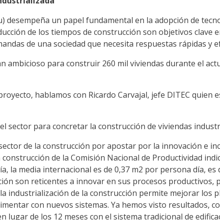
ndustrializada
u) desempeña un papel fundamental en la adopción de tecnol
 reducción de los tiempos de construcción son objetivos clav
emandas de una sociedad que necesita respuestas rápidas y ef
lan ambicioso para construir 260 mil viviendas durante el 
proyecto, hablamos con Ricardo Carvajal, jefe DITEC quien es
el sector para concretar la construcción de viviendas indust
 sector de la construcción por apostar por la innovación e i
a construcción de la Comisión Nacional de Productividad indi
a, la media internacional es de 0,37 m2 por persona día, es
ción son reticentes a innovar en sus procesos productivos,
a industrialización de la construcción permite mejorar los pl
rimentar con nuevos sistemas. Ya hemos visto resultados, co
 lugar de los 12 meses con el sistema tradicional de edificac