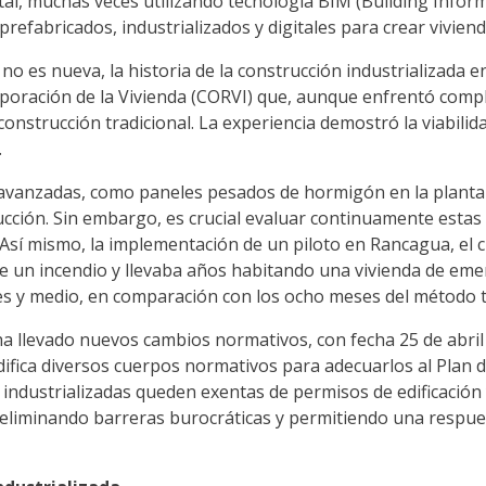
tal, muchas veces utilizando tecnología BIM (Building Infor
efabricados, industrializados y digitales para crear viviend
no es nueva, la historia de la construcción industrializada en
poración de la Vivienda (CORVI) que, aunque enfrentó complic
construcción tradicional. La experiencia demostró la viabili
.
as avanzadas, como paneles pesados de hormigón en la plant
ucción. Sin embargo, es crucial evaluar continuamente estas 
. Así mismo, la implementación de un piloto en Rancagua, el 
e un incendio y llevaba años habitando una vivienda de emer
ses y medio, en comparación con los ocho meses del método t
 ha llevado nuevos cambios normativos, con fecha 25 de abril
ifica diversos cuerpos normativos para adecuarlos al Plan d
 industrializadas queden exentas de permisos de edificación
n, eliminando barreras burocráticas y permitiendo una respu