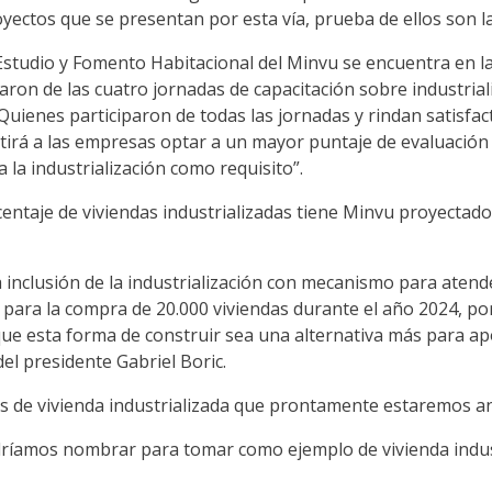
ctos que se presentan por esta vía, prueba de ellos son la R
 Estudio y Fomento Habitacional del Minvu se encuentra en la
n de las cuatro jornadas de capacitación sobre industrializ
Quienes participaron de todas las jornadas y rindan satisfa
rmitirá a las empresas optar a un mayor puntaje de evaluació
a la industrialización como requisito”.
ntaje de viviendas industrializadas tiene Minvu proyectado,
a inclusión de la industrialización con mecanismo para aten
para la compra de 20.000 viviendas durante el año 2024, por
e esta forma de construir sea una alternativa más para apoy
l presidente Gabriel Boric.
os de vivienda industrializada que prontamente estaremos 
odríamos nombrar para tomar como ejemplo de vivienda indus